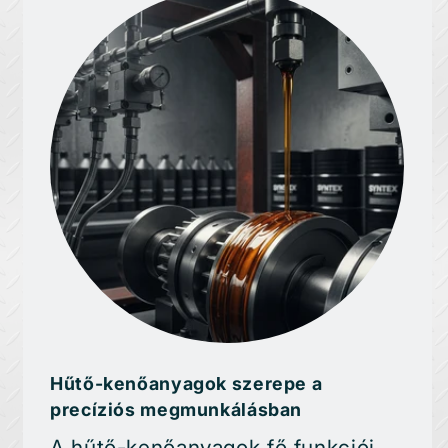
Hűtő-kenőanyagok szerepe a
precíziós megmunkálásban
A hűtő-kenőanyagok fő funkciói