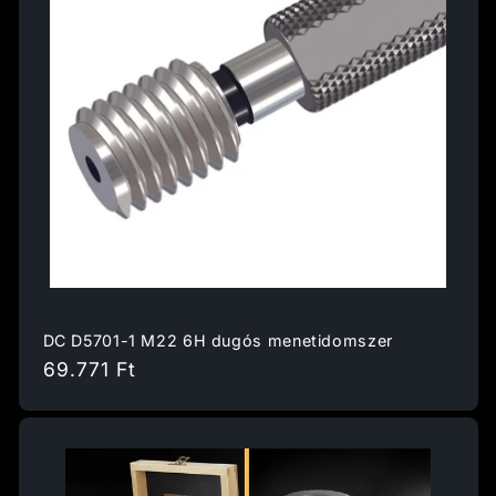
DC D5701-1 M22 6H dugós menetidomszer
Normál
69.771 Ft
ár