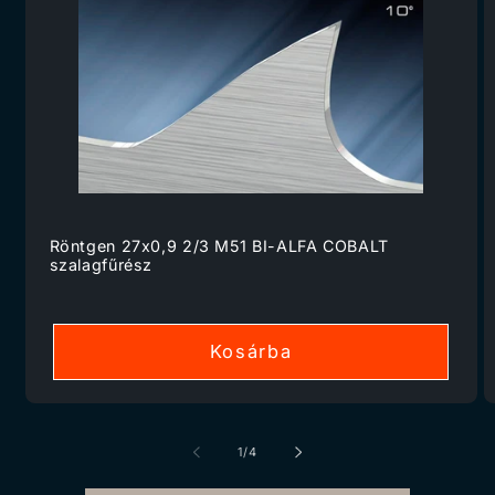
Röntgen 27x0,9 2/3 M51 BI-ALFA COBALT
szalagfűrész
Kosárba
/
1
/
4