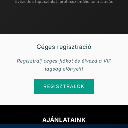
Évtizedes tapasztalat, professzionális tanácsadás
Céges regisztráció
Regisztrálj céges fiókot és élvezd a VIP
tagság előnyeit!
REGISZTRÁLOK
AJÁNLATAINK