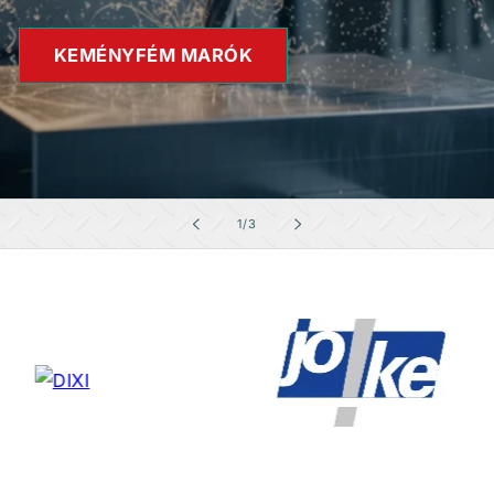
KEMÉNYFÉM MARÓK
/
1
/
3