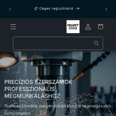
Ugrás a
tartalomhoz
📋 Céges regisztráció
Kosár
Bejelentkezés
PRECÍZIÓS SZERSZÁMOK
PROFESSZIONÁLIS
MEGMUNKÁLÁSHOZ
Professzionális megmunkáláshoz a legmagasabb
színvonalon